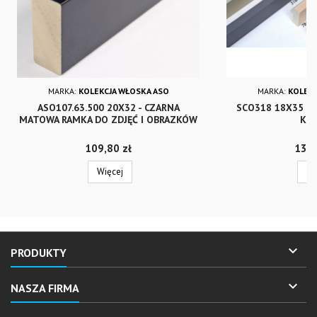
MARKA:
KOLEKCJA WŁOSKA ASO
MARKA:
KOLEKC
ASO107.63.500 20X32 - CZARNA
SCO318 18X35 - 
MATOWA RAMKA DO ZDJĘĆ I OBRAZKÓW
KO
Cena
Cena
109,80 zł
139,
Więcej
Wi

PRODUKTY

NASZA FIRMA