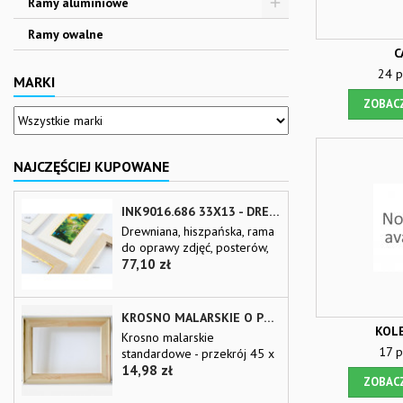
Ramy aluminiowe
Ramy owalne
C
24 p
MARKI
ZOBAC
NAJCZĘŚCIEJ KUPOWANE
INK9016.686 33X13 - DREWNIANA BEŻOWA RAMA - WKŁADKA DO OBRAZÓW I LUSTER
Drewniana, hiszpańska, rama
do oprawy zdjęć, posterów,
Cena
plakatów, reprodukcji i luster
77,10 zł
na wymiar Wkładka
passepart-out UWAGI:
Dostawa kurierska gotowej
KROSNO MALARSKIE O PRZEKROJU 45 X 20 MM
ramy o wymiarach powyżej
KOLE
Krosno malarskie
170x100 cm jest utrudniona.
17 
standardowe - przekrój 45 x
Zapytaj sprzedawcę Dostawa
Cena
20 mm na wymiar Krosno
14,98 zł
kurierska listew o długości
ZOBAC
malarskie łączone na pióro-
powyżej 200 cm za
wpust bez pomocy narzędzi.