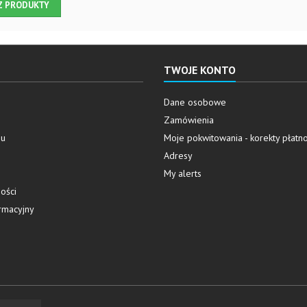
Z PRODUKTY
TWOJE KONTO
Dane osobowe
Zamówienia
pu
Moje pokwitowania - korekty płatno
Adresy
My alerts
ości
rmacyjny