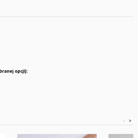
anej opcji):
<
>