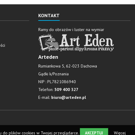
KONTAKT
Ramy do obrazów i luster na wymiar
ści
Arteden
Rumiankowa 5, 62-023 Dachowa
Gądki k/Poznania
NIP : PL7821086940
Telefon:
509 400 327
E-mail:
biuro@arteden.pl
u do plików cookies w Twojej przeglądarce.
Więcej
AKCEPTUJ