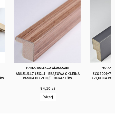
MARKA:
KOLEKCJA WŁOSKA ABI
MARKA:
K
ABI1515.17 15X15 - BRĄZOWA OKLEINA
SCO2009/753
ZÓW
RAMKA DO ZDJĘĆ I OBRAZKÓW
GŁĘBOKA RAM
Cena
94,10 zł
Więcej