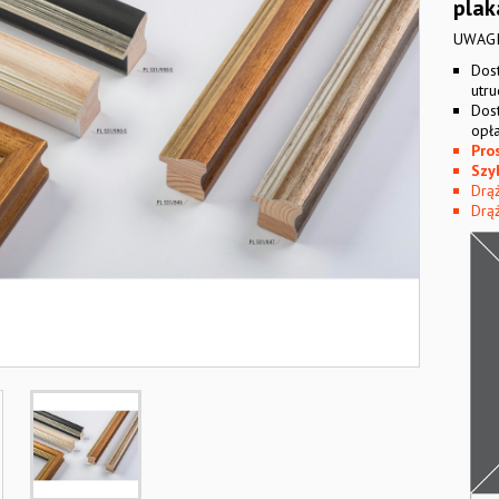
plak
UWAGI
Dos
utr
Dos
opła
Pro
Szy
Drą
Drąż