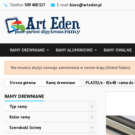
Telefon:
509 400 327
E-mail:
biuro@arteden.pl
RAMY DREWNIANE
RAMY ALUMINIOWE
RAMY OWALNE
Nie możesz złożyć nowego zamówienia w swoim kraju (United States).
Strona główna
Ramy drewniane
PLA531/x - 42x48 - rama do 
RAMY DREWNIANE
Typ ramy
Kolor ramy
Szerokość listwy