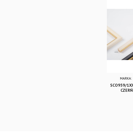
MARKA:
SCO959/1XX
CZERŃ