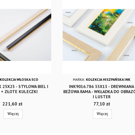
KOLEKCJA WŁOSKA SCO
MARKA:
KOLEKCJA HISZPAŃSKA INK
 25X23 - STYLOWA BIEL I
INK9016.786 33X13 - DREWNIANA
 + ZŁOTE KULECZKI
BEŻOWA RAMA - WKŁADKA DO OBRA
I LUSTER
Cena
Cena
221,60 zł
77,10 zł
Więcej
Więcej