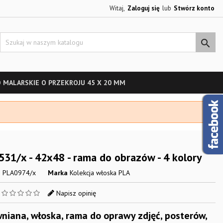
Witaj,
Zaloguj się
lub
Stwórz konto

 MALARSKIE O PRZEKROJU 45 X 20 MM
31/x - 42x48 - rama do obrazów - 4 kolory
s
PLA0974/x
Marka
Kolekcja włoska PLA
a
Napisz opinię
niana, włoska, rama do oprawy zdjęć, posterów,