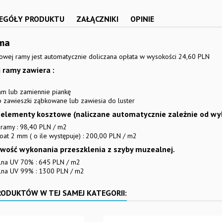
EGÓŁY PRODUKTU
ZAŁĄCZNIKI
OPINIE
ma
owej ramy jest automatycznie doliczana opłata w wysokości 24,60 PLN
 ramy zawiera :
mm lub zamiennie piankę
b zawieszki ząbkowane lub zawiesia do luster
elementy kosztowe (naliczane automatycznie zależnie od wybr
ramy : 98,40 PLN / m2
oat 2 mm ( o ile występuje) : 200,00 PLN / m2
liwość wykonania przeszklenia z szyby muzealnej.
na UV 70% : 645 PLN / m2
lna UV 99% : 1300 PLN / m2
RODUKTÓW W TEJ SAMEJ KATEGORII: