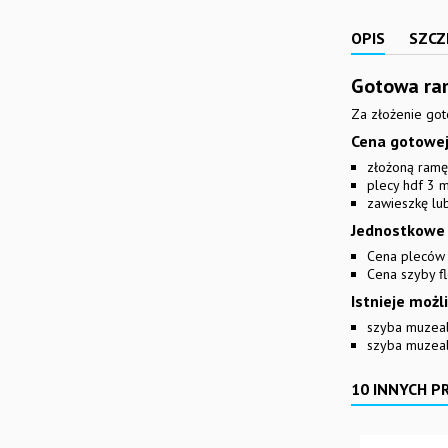
ZŁOŻENIEM...
OPIS
SZCZ
Gotowa ra
Za złożenie got
Cena gotowej
złożoną ramę
plecy hdf 3 
zawieszkę lu
Jednostkowe 
Cena pleców 
Cena szyby fl
Istnieje moż
szyba muzeal
szyba muzea
10 INNYCH P