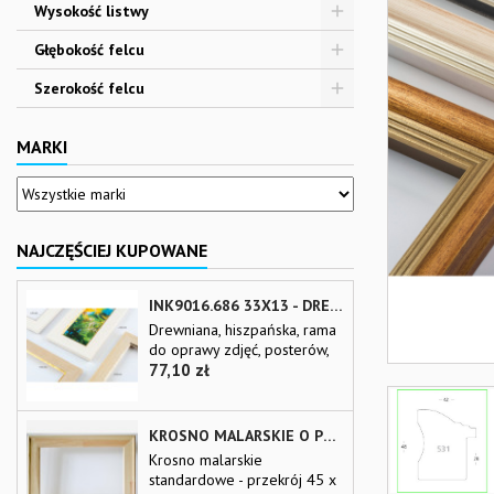
Wysokość listwy
Głębokość felcu
Szerokość felcu
MARKI
NAJCZĘŚCIEJ KUPOWANE
INK9016.686 33X13 - DREWNIANA BEŻOWA RAMA - WKŁADKA DO OBRAZÓW I LUSTER
Drewniana, hiszpańska, rama
do oprawy zdjęć, posterów,
Cena
plakatów, reprodukcji i luster
77,10 zł
na wymiar Wkładka
passepart-out UWAGI:
Dostawa kurierska gotowej
KROSNO MALARSKIE O PRZEKROJU 45 X 20 MM
ramy o wymiarach powyżej
Krosno malarskie
170x100 cm jest utrudniona.
standardowe - przekrój 45 x
Zapytaj sprzedawcę Dostawa