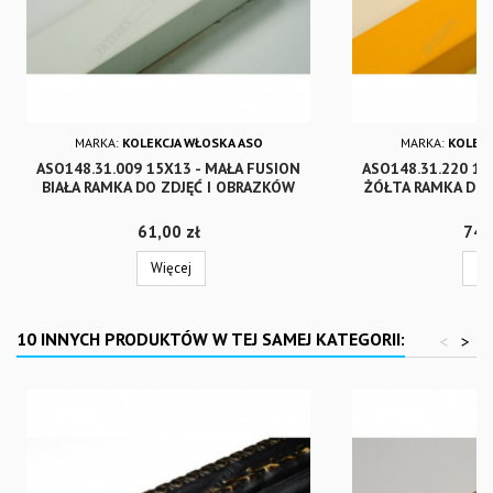
MARKA:
KOLEKCJA WŁOSKA ASO
MARKA:
KOLEKC
ASO148.31.009 15X13 - MAŁA FUSION
ASO148.31.220 15
BIAŁA RAMKA DO ZDJĘĆ I OBRAZKÓW
ŻÓŁTA RAMKA DO 
Cena
Cen
61,00 zł
74,
Więcej
Wi
10 INNYCH PRODUKTÓW W TEJ SAMEJ KATEGORII:
<
>