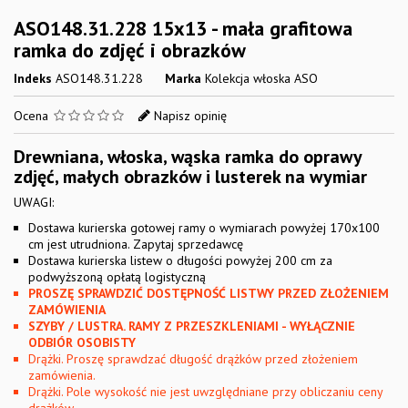
ASO148.31.228 15x13 - mała grafitowa
ramka do zdjęć i obrazków
Indeks
ASO148.31.228
Marka
Kolekcja włoska ASO
Ocena
Napisz opinię
Drewniana, włoska, wąska ramka do oprawy
zdjęć, małych obrazków i lusterek na wymiar
UWAGI:
Dostawa kurierska gotowej ramy o wymiarach powyżej 170x100
cm jest utrudniona. Zapytaj sprzedawcę
Dostawa kurierska listew o długości powyżej 200 cm za
podwyższoną opłatą logistyczną
PROSZĘ SPRAWDZIĆ DOSTĘPNOŚĆ LISTWY PRZED ZŁOŻENIEM
ZAMÓWIENIA
SZYBY / LUSTRA. RAMY Z PRZESZKLENIAMI - WYŁĄCZNIE
ODBIÓR OSOBISTY
Drążki. Proszę sprawdzać długość drążków przed złożeniem
zamówienia.
Drążki. Pole wysokość nie jest uwzględniane przy obliczaniu ceny