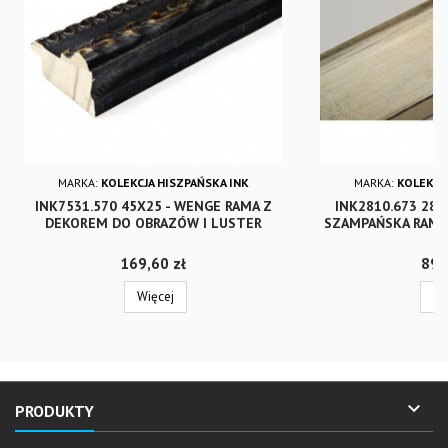
MARKA:
KOLEKCJA HISZPAŃSKA INK
MARKA:
KOLEKCJA
INK7531.570 45X25 - WENGE RAMA Z
INK2810.673 28X
DEKOREM DO OBRAZÓW I LUSTER
SZAMPAŃSKA RAMA 
Cena
Cen
169,60 zł
89,
Więcej
Wi

PRODUKTY