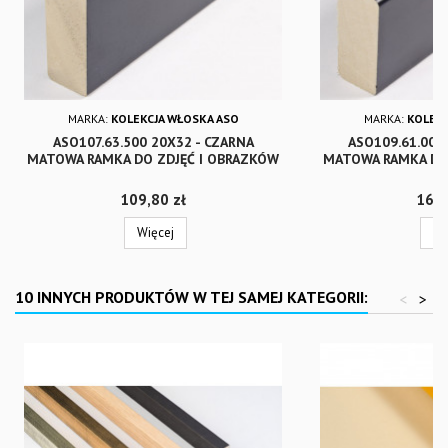
MARKA:
KOLEKCJA WŁOSKA ASO
MARKA:
KOLEKC
ASO107.63.500 20X32 - CZARNA
ASO109.61.000
MATOWA RAMKA DO ZDJĘĆ I OBRAZKÓW
MATOWA RAMKA DO
Cena
Cena
109,80 zł
169,
Więcej
Wi
10 INNYCH PRODUKTÓW W TEJ SAMEJ KATEGORII:
<
>