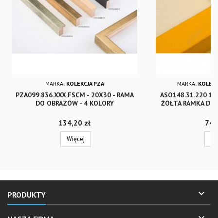
MARKA:
KOLEKCJA PZA
MARKA:
KOLEKC
PZA099.836.XXX.FSCM - 20X30 - RAMA
ASO148.31.220 15
DO OBRAZÓW - 4 KOLORY
ŻÓŁTA RAMKA DO 
Cena
Cen
134,20 zł
74,
Więcej
Wi

PRODUKTY
