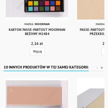
MARKA:
MOORMAN
MARKA:
KARTON PASSE-PARTOUT MOORMAN
PASSE-PARTOUT P
BEŻOWY M2484
PRZEKROJ
Cena
Cen
2,16 zł
2,5
Więcej
Wi
10 INNYCH PRODUKTÓW W TEJ SAMEJ KATEGORII:
<
>