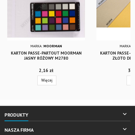
MARKA:
MOORMAN
MARKA:
KARTON PASSE-PARTOUT MOORMAN
KARTON PASSE-
JASNY RÓŻOWY M2780
ZŁOTO DRA
Cena
Cen
2,16 zł
3,4
Więcej
Wi

PRODUKTY

NASZA FIRMA