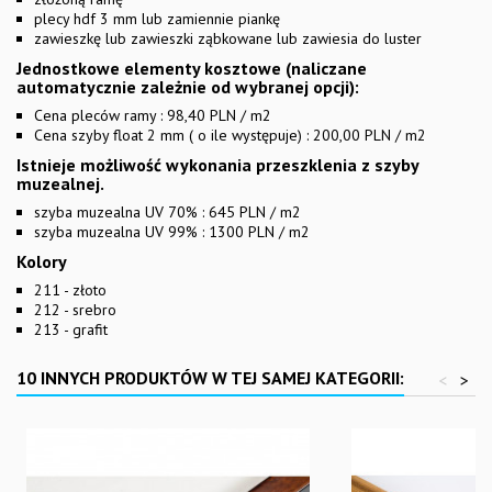
plecy hdf 3 mm lub zamiennie piankę
zawieszkę lub zawieszki ząbkowane lub zawiesia do luster
Jednostkowe elementy kosztowe (naliczane
automatycznie zależnie od wybranej opcji):
Cena pleców ramy : 98,40 PLN / m2
Cena szyby float 2 mm ( o ile występuje) : 200,00 PLN / m2
Istnieje możliwość wykonania przeszklenia z szyby
muzealnej.
szyba muzealna UV 70% : 645 PLN / m2
szyba muzealna UV 99% : 1300 PLN / m2
Kolory
211 - złoto
212 - srebro
213 - grafit
10 INNYCH PRODUKTÓW W TEJ SAMEJ KATEGORII:
<
>