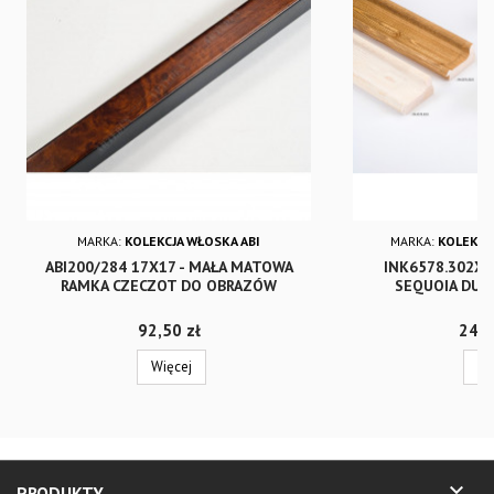
MARKA:
KOLEKCJA WŁOSKA ABI
MARKA:
KOLEKCJA
ABI200/284 17X17 - MAŁA MATOWA
INK6578.302X 
RAMKA CZECZOT DO OBRAZÓW
SEQUOIA DUŻ
Cena
Cena
92,50 zł
242,
Więcej
Wi

PRODUKTY