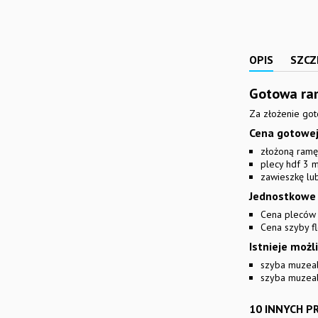
ZŁOŻENIEM...
OPIS
SZCZ
Gotowa ra
Za złożenie got
Cena gotowej
złożoną ramę
plecy hdf 3 
zawieszkę lu
Jednostkowe 
Cena pleców 
Cena szyby fl
Istnieje moż
szyba muzeal
szyba muzea
10 INNYCH P