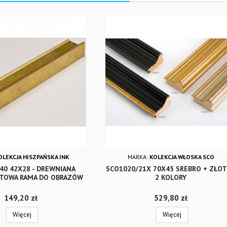
OLEKCJA HISZPAŃSKA INK
MARKA:
KOLEKCJA WŁOSKA SCO
740 42X28 - DREWNIANA
SCO1020/21X 70X45 SREBRO + ZŁOT
ATOWA RAMA DO OBRAZÓW
2 KOLORY
Cena
Cena
149,20 zł
529,80 zł
Więcej
Więcej