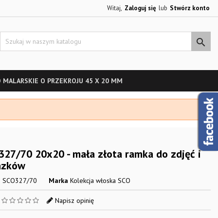
Witaj,
Zaloguj się
lub
Stwórz konto

 MALARSKIE O PRZEKROJU 45 X 20 MM
27/70 20x20 - mała złota ramka do zdjęć i
azków
s
SCO327/70
Marka
Kolekcja włoska SCO
a
Napisz opinię