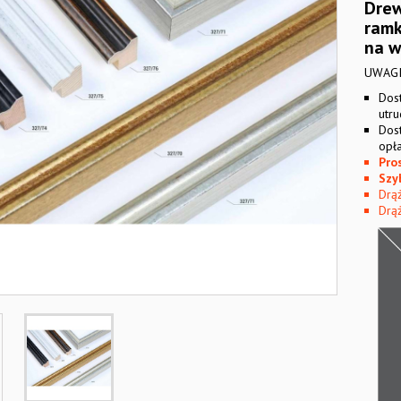
Drew
ramk
na w
UWAGI
Dos
utr
Dos
opła
Pro
Szy
Drą
Drąż