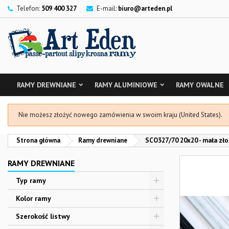
Telefon:
509 400 327
E-mail:
biuro@arteden.pl
RAMY DREWNIANE
RAMY ALUMINIOWE
RAMY OWALNE
Nie możesz złożyć nowego zamówienia w swoim kraju (United States).
Strona główna
Ramy drewniane
SCO327/70 20x20 - mała zło
RAMY DREWNIANE
Typ ramy
Kolor ramy
Szerokość listwy