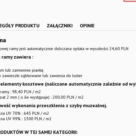
EGÓŁY PRODUKTU
ZAŁĄCZNIKI
OPINIE
ma
owej ramy jest automatycznie doliczana opłata w wysokości 24,60 PLN
 ramy zawiera :
mm lub zamiennie piankę
b zawieszki ząbkowane lub zawiesia do luster
elementy kosztowe (naliczane automatycznie zależnie od wybr
ramy : 98,40 PLN / m2
oat 2 mm ( o ile występuje) : 200,00 PLN / m2
liwość wykonania przeszklenia z szyby muzealnej.
na UV 70% : 645 PLN / m2
lna UV 99% : 1300 PLN / m2
RODUKTÓW W TEJ SAMEJ KATEGORII: