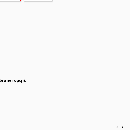
anej opcji):
<
>