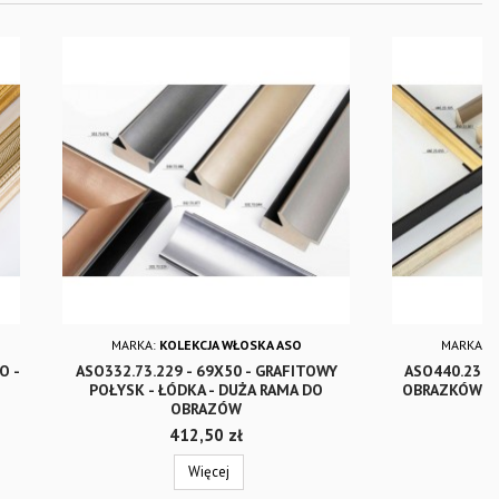
MARKA:
KOLEKCJA WŁOSKA ASO
MARKA:
K
O -
ASO332.73.229 - 69X50 - GRAFITOWY
ASO440.23 1
POŁYSK - ŁÓDKA - DUŻA RAMA DO
OBRAZKÓW I 
OBRAZÓW
Cena
412,50 zł
Więcej