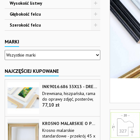
Wysokość listwy
Głębokość felcu
Szerokość felcu
MARKI
NAJCZĘŚCIEJ KUPOWANE
INK9016.686 33X13 - DREWNIANA BEŻOWA RAMA - WKŁADKA DO OBRAZÓW I LUSTER
Drewniana, hiszpańska, rama
do oprawy zdjęć, posterów,
Cena
plakatów, reprodukcji i luster
77,10 zł
na wymiar Wkładka
passepart-out UWAGI:
Dostawa kurierska gotowej
KROSNO MALARSKIE O PRZEKROJU 45 X 20 MM
ramy o wymiarach powyżej
Krosno malarskie
170x100 cm jest utrudniona.
standardowe - przekrój 45 x
Zapytaj sprzedawcę Dostawa