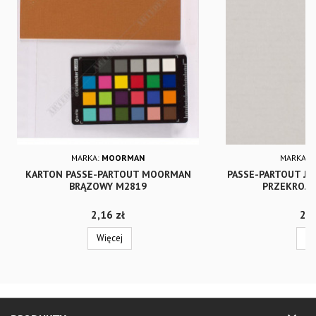
MARKA:
MOORMAN
MARKA:
KARTON PASSE-PARTOUT MOORMAN
PASSE-PARTOUT JA
BRĄZOWY M2819
PRZEKROJ
Cena
Cen
2,16 zł
2,5
Więcej
Wi