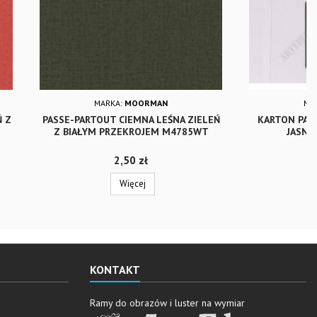
MARKA:
MOORMAN
MA
Ń Z
PASSE-PARTOUT CIEMNA LEŚNA ZIELEŃ
KARTON PAS
Z BIAŁYM PRZEKROJEM M4785WT
JASNY
Cena
2,50 zł
Więcej
KONTAKT
Ramy do obrazów i luster na wymiar