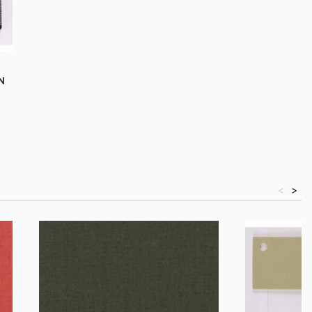
N
<
>