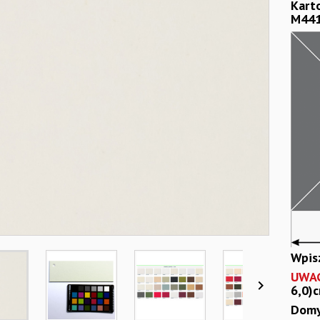
Kart
M44
Wpis
UWA

6,0)c
Domy