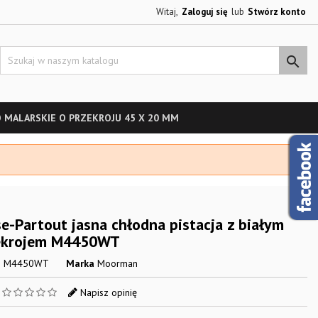
Witaj,
Zaloguj się
lub
Stwórz konto

 MALARSKIE O PRZEKROJU 45 X 20 MM
e-Partout jasna chłodna pistacja z białym
ekrojem M4450WT
s
M4450WT
Marka
Moorman
a
Napisz opinię