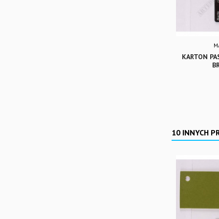
M
KARTON PA
B
10 INNYCH P