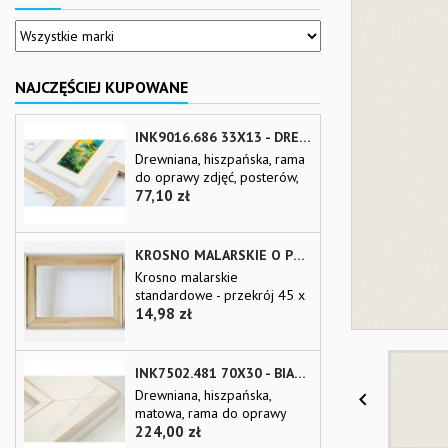
NAJCZĘŚCIEJ KUPOWANE
INK9016.686 33X13 - DREWNIANA BEŻOWA RAMA - WKŁADKA DO OBRAZÓW I LUSTER
Drewniana, hiszpańska, rama
do oprawy zdjęć, posterów,
Cena
plakatów, reprodukcji i luster
77,10 zł
na wymiar Wkładka
passepart-out UWAGI:
Dostawa kurierska gotowej
KROSNO MALARSKIE O PRZEKROJU 45 X 20 MM
ramy o wymiarach powyżej
Krosno malarskie
170x100 cm jest utrudniona.
standardowe - przekrój 45 x
Zapytaj sprzedawcę Dostawa
Cena
20 mm na wymiar Krosno
14,98 zł
kurierska listew o długości
malarskie łączone na pióro-
powyżej 200 cm za
wpust bez pomocy narzędzi.
podwyższoną opłatą
Krosno wykonane z suchego
INK7502.481 70X30 - BIAŁA MATOWA RAMA Z PRZECIERANYMI BRZEGAMI
logistyczną Proszę
klejonego drewna
sprawdzać dostępność listwy
Drewniana, hiszpańska,

sosnowego. Domyślne ilości
przed...
matowa, rama do oprawy
poprzeczek w zależności od
Cena
zdjęć, posterów, plakatów,
224,00 zł
wymiarów krosna: szerokość