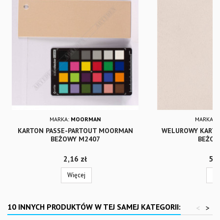
MARKA:
MOORMAN
MARKA:
KARTON PASSE-PARTOUT MOORMAN
WELUROWY KARTO
BEŻOWY M2407
BEŻOW
Cena
Cen
2,16 zł
5,6
Więcej
Wi
10 INNYCH PRODUKTÓW W TEJ SAMEJ KATEGORII:
<
>