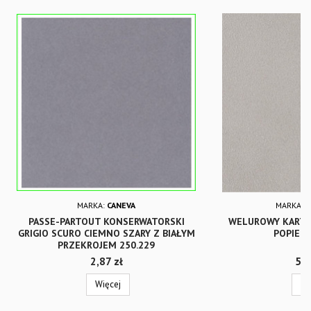
MARKA:
CANEVA
MARKA:
PASSE-PARTOUT KONSERWATORSKI
WELUROWY KARTO
GRIGIO SCURO CIEMNO SZARY Z BIAŁYM
POPIEL
PRZEKROJEM 250.229
Cena
Cen
2,87 zł
5,6
Więcej
Wi